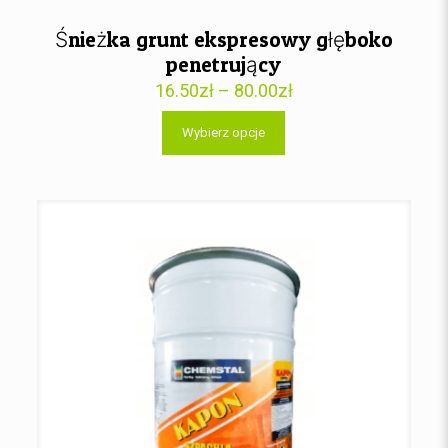
Śnieżka grunt ekspresowy głęboko
penetrujący
16.50
zł
–
80.00
zł
Wybierz opcje