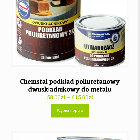
Chemstal podkład poliuretanowy
dwuskładnikowy do metalu
58.00
zł
–
615.00
zł
Wybierz opcje