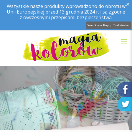
×
Wszystkie nasze produkty wprowadzono do obrotu w
Unii Europejskiej przed 13 grudnia 2024 r. i są zgodne
z ówczesnymi przepisami bezpieczeństwa.
WordPress Popup Trial Version