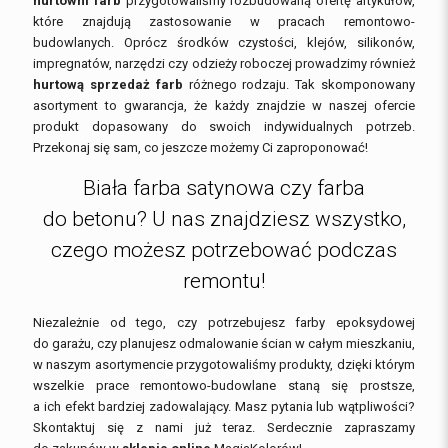
hurtowni farb
przygotowaliśmy rozbudowaną ofertę artykułów,
które znajdują zastosowanie w pracach remontowo-
budowlanych. Oprócz środków czystości, klejów, silikonów,
impregnatów, narzędzi czy odzieży roboczej prowadzimy również
hurtową sprzedaż farb
różnego rodzaju. Tak skomponowany
asortyment to gwarancja, że każdy znajdzie w naszej ofercie
produkt dopasowany do swoich indywidualnych potrzeb.
Przekonaj się sam, co jeszcze możemy Ci zaproponować!
Biała farba satynowa czy farba
do betonu? U nas znajdziesz wszystko,
czego możesz potrzebować podczas
remontu!
Niezależnie od tego, czy potrzebujesz farby epoksydowej
do garażu, czy planujesz odmalowanie ścian w całym mieszkaniu,
w naszym asortymencie przygotowaliśmy produkty, dzięki którym
wszelkie prace remontowo-budowlane staną się prostsze,
a ich efekt bardziej zadowalający. Masz pytania lub wątpliwości?
Skontaktuj się z nami już teraz. Serdecznie zapraszamy