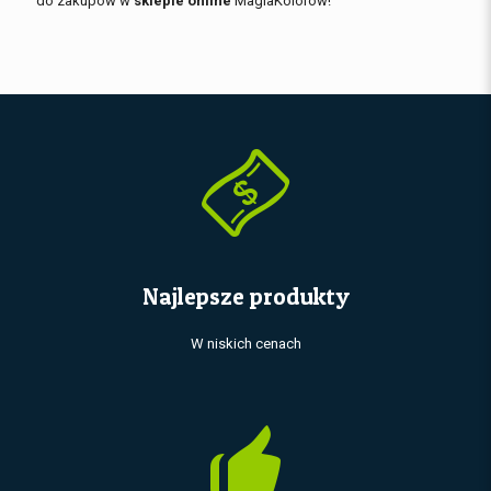
do zakupów w
sklepie online
MagiaKolorów!
Najlepsze produkty
W niskich cenach