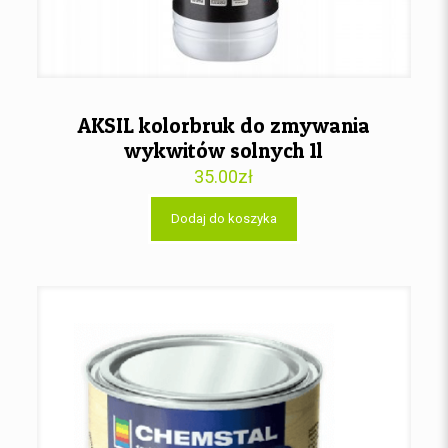
AKSIL kolorbruk do zmywania
wykwitów solnych 1l
35.00
zł
Dodaj do koszyka