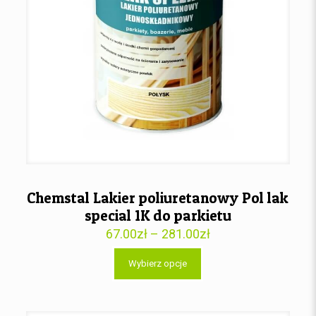
Chemstal Lakier poliuretanowy Pol lak
special 1K do parkietu
67.00
zł
–
281.00
zł
Wybierz opcje