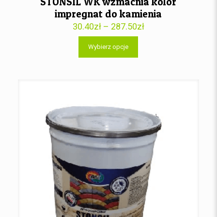
STONSIL WK wzmacnia kolor
impregnat do kamienia
30.40
zł
–
287.50
zł
Wybierz opcje