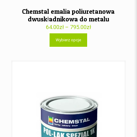
Chemstal emalia poliuretanowa
dwuskładnikowa do metalu
64.00
zł
–
795.00
zł
Wybierz opcje