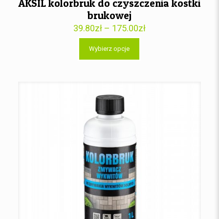
AKSIL kolorbruk do czyszczenia kostki
brukowej
39.80
zł
–
175.00
zł
Wybierz opcje