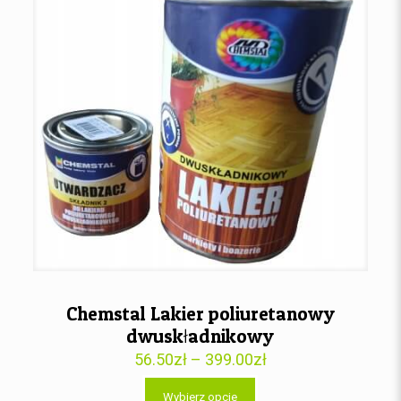
Chemstal Lakier poliuretanowy
dwuskładnikowy
56.50
zł
–
399.00
zł
Wybierz opcje