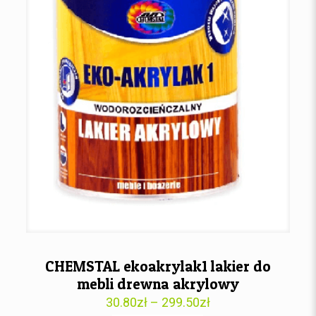
CHEMSTAL ekoakrylak1 lakier do
mebli drewna akrylowy
30.80
zł
–
299.50
zł