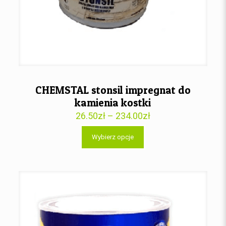
CHEMSTAL stonsil impregnat do
kamienia kostki
26.50
zł
–
234.00
zł
Wybierz opcje