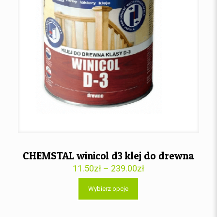
CHEMSTAL winicol d3 klej do drewna
11.50
zł
–
239.00
zł
Wybierz opcje