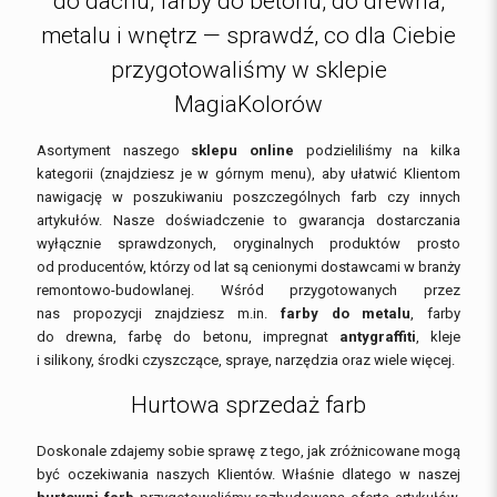
do dachu, farby do betonu, do drewna,
metalu i wnętrz — sprawdź, co dla Ciebie
przygotowaliśmy w sklepie
MagiaKolorów
Asortyment naszego
sklepu online
podzieliliśmy na kilka
kategorii (znajdziesz je w górnym menu), aby ułatwić Klientom
nawigację w poszukiwaniu poszczególnych farb czy innych
artykułów. Nasze doświadczenie to gwarancja dostarczania
wyłącznie sprawdzonych, oryginalnych produktów prosto
od producentów, którzy od lat są cenionymi dostawcami w branży
remontowo-budowlanej. Wśród przygotowanych przez
nas propozycji znajdziesz m.in.
farby do metalu
, farby
do drewna, farbę do betonu, impregnat
antygraffiti
, kleje
i silikony, środki czyszczące, spraye, narzędzia oraz wiele więcej.
Hurtowa sprzedaż farb
Doskonale zdajemy sobie sprawę z tego, jak zróżnicowane mogą
być oczekiwania naszych Klientów. Właśnie dlatego w naszej