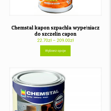
Chemstal kapon szpachla wypełniacz
do szczelin capon
22.70
zł
–
209.00
zł
Wybierz opcje